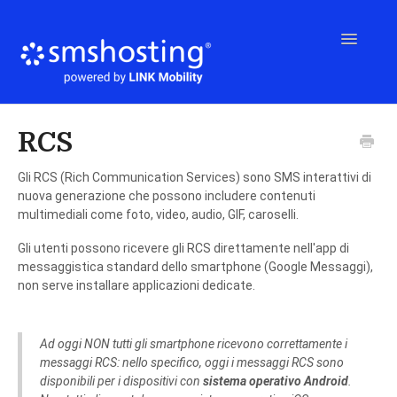
Toggle
Navigatio
Home
RCS
Gli RCS (Rich Communication Services) sono SMS interattivi di
Come usare Smshosting
nuova generazione che possono includere contenuti
multimediali come foto, video, audio, GIF, caroselli.
Integrazioni & API
Gli utenti possono ricevere gli RCS direttamente nell'app di
messaggistica standard dello smartphone (Google Messaggi),
non serve installare applicazioni dedicate.
Rivenditori
Ad oggi NON tutti gli smartphone ricevono correttamente i
FAQ
messaggi RCS: nello specifico, oggi i messaggi RCS sono
disponibili per i dispositivi con
sistema operativo Android
.