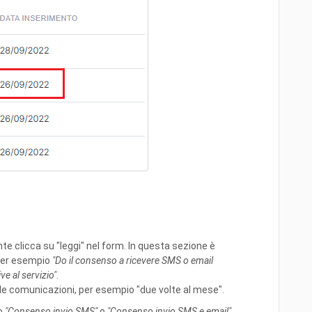
te clicca su "leggi" nel form. In questa sezione è
 per esempio
"Do il consenso a ricevere SMS o email
e al servizio"
.
 le comunicazioni, per esempio "due volte al mese".
o
"Consenso invio SMS"
o
"Consenso invio SMS e email"
.