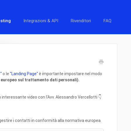
sting
Integrazioni & API
Rivenditori
FAQ
"
o le
"Landing Page"
è importante impostare nel modo
uropeo sul trattamento dati personali).
 interessante video con l'Avv. Alessandro Vercellotti 👇
stire i contatti in conformità alla normativa europea.