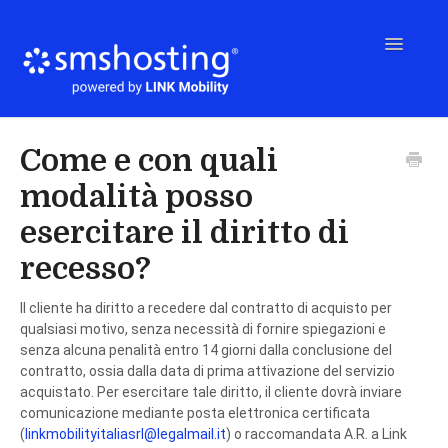
Toggle
Navigatio
Home
Come e con quali
modalità posso
Come usare Smshosting
esercitare il diritto di
recesso?
Integrazioni & API
Il cliente ha diritto a recedere dal contratto di acquisto per
qualsiasi motivo, senza necessità di fornire spiegazioni e
Rivenditori
senza alcuna penalità entro 14 giorni dalla conclusione del
contratto, ossia dalla data di prima attivazione del servizio
acquistato. Per esercitare tale diritto, il cliente dovrà inviare
FAQ
comunicazione mediante posta elettronica certificata
(
linkmobilityitaliasrl@legalmail.it
) o raccomandata A.R. a Link