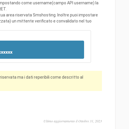
 API impostando come username(campo API username) la
ET.
tua area riservata Smshosting. Inoltre puoi impostare
zata) un mittente verificato e convalidato nel tuo
 riservata ma i dati reperibili come descritto al
Ultimo aggiornamento il Ottobre 31, 2023