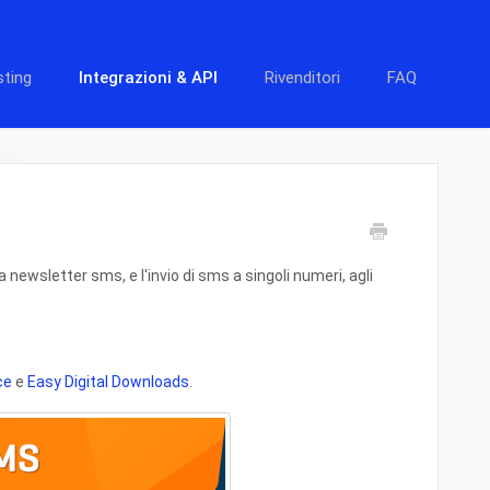
ting
Integrazioni & API
Rivenditori
FAQ
 newsletter sms, e l'invio di sms a singoli numeri, agli
ce
e
Easy Digital Downloads
.