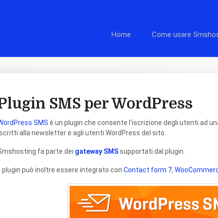
Home
Come usare Smshos
Plugin SMS per WordPress
WordPress SMS
è un plugin che consente l'iscrizione degli utenti ad una
iscritti alla newsletter e agli utenti WordPress del sito.
Smshosting fa parte dei
gateway SMS
supportati dal plugin.
Il plugin può inoltre essere integrato con
Contact form 7
,
WooCommer